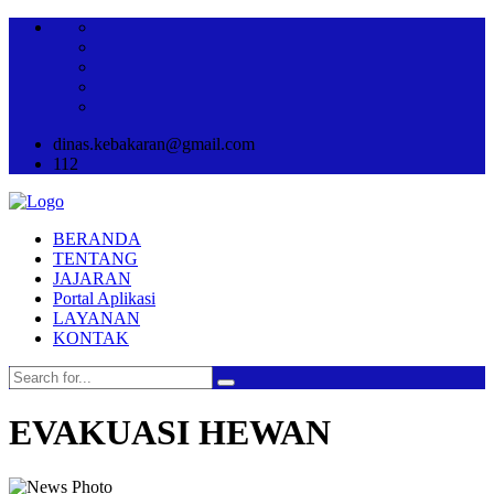
dinas.kebakaran@gmail.com
112
BERANDA
TENTANG
JAJARAN
Portal Aplikasi
LAYANAN
KONTAK
EVAKUASI HEWAN